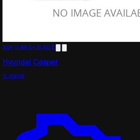
2024
10 988 $
≈ 28 800 ₾
Hyundai Casper
TL-209726