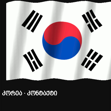
კორეა · კონტაქტი