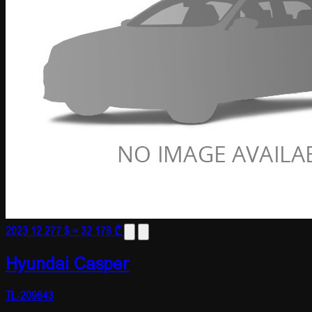
2023
12 277 $
≈ 32 178 ₾
Hyundai Casper
TL-209643