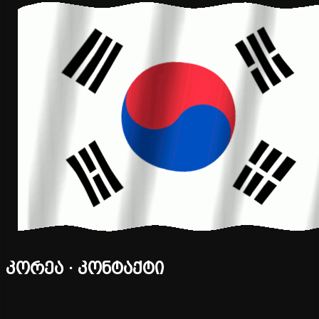
კორეა · კონტაქტი