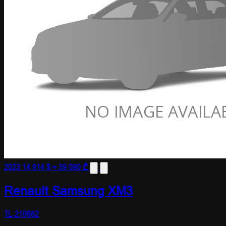
2023
14 914 $
≈ 39 090 ₾
Renault Samsung XM3
TL-210662