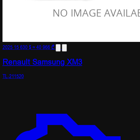
2025
15 630 $
≈ 40 966 ₾
Renault Samsung XM3
TL-211520