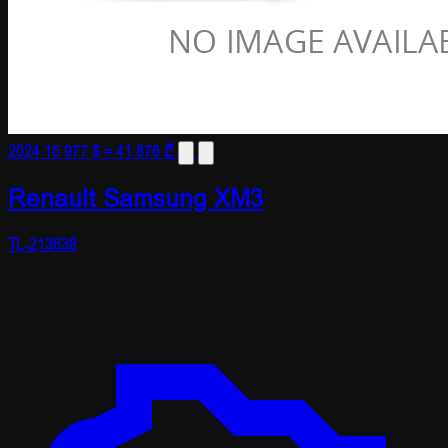
2024
15 977 $
≈ 41 876 ₾
Renault Samsung XM3
TL-213638