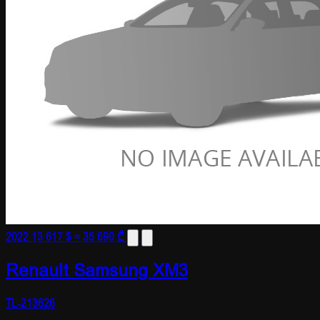
2022
13 617 $
≈ 35 690 ₾
Renault Samsung XM3
TL-213626