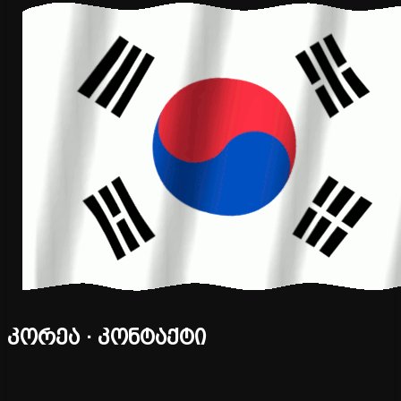
კორეა · კონტაქტი