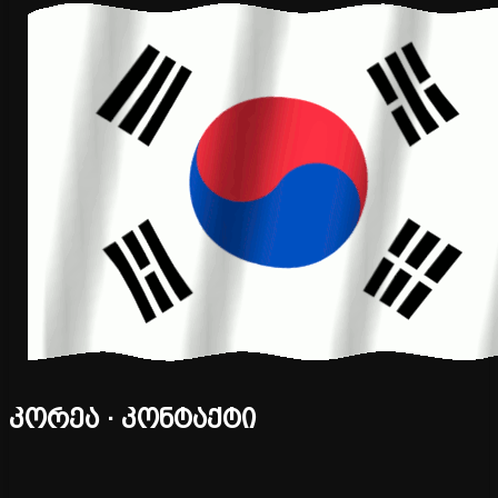
კორეა · კონტაქტი