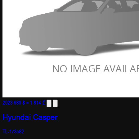
2023
680 $
≈ 1 814 ₾
Hyundai Casper
TL-173582