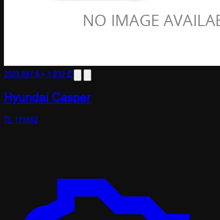
2023
687 $
≈ 1 832 ₾
Hyundai Casper
TL-173592