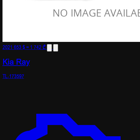
2021
653 $
≈ 1 742 ₾
Kia Ray
TL-173597