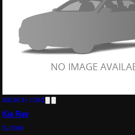
2022
647 $
≈ 1 726 ₾
Kia Ray
TL-173590