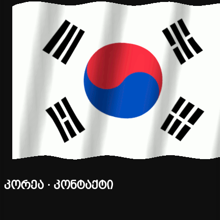
კორეა · კონტაქტი