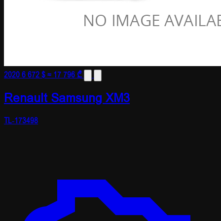
2020
6 672 $
≈ 17 796 ₾
Renault Samsung XM3
TL-173498