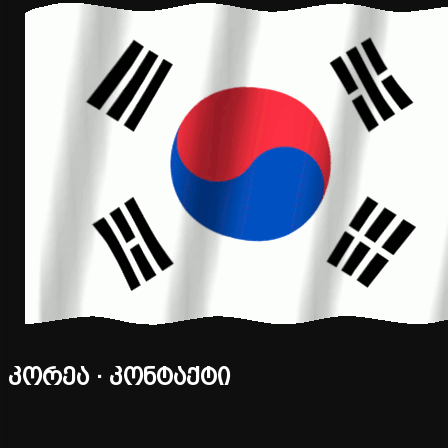
კორეა · კონტაქტი