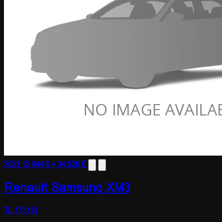
2023
12 944 $
≈ 34 526 ₾
Renault Samsung XM3
TL-173113