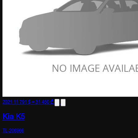
2021
11 791 $
≈ 31 450 ₾
Kia K5
TL-206966