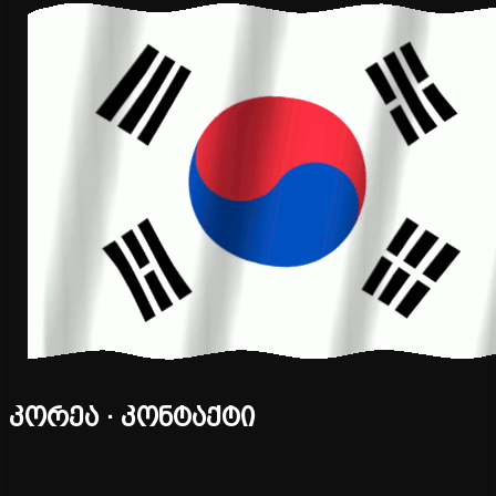
კორეა · კონტაქტი