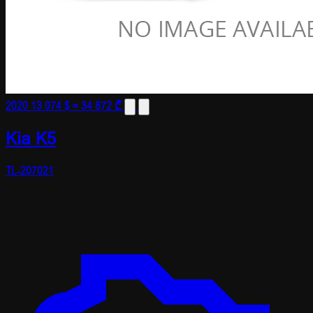
2020
13 074 $
≈ 34 872 ₾
Kia K5
TL-207021