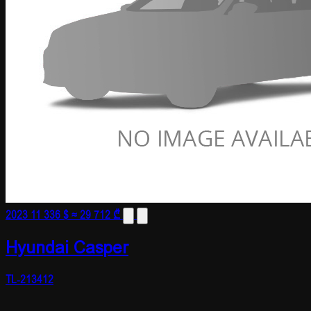
2023
11 336 $
≈ 29 712 ₾
Hyundai Casper
TL-213412