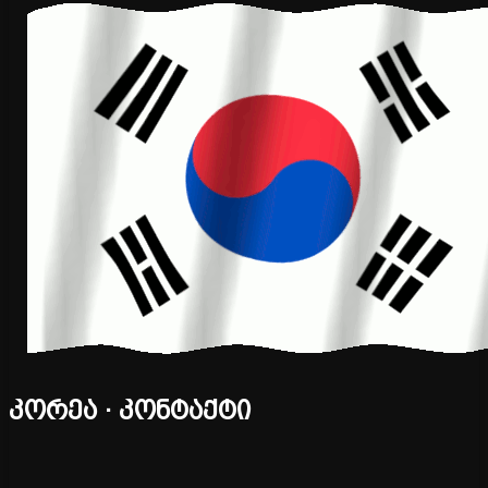
კორეა · კონტაქტი