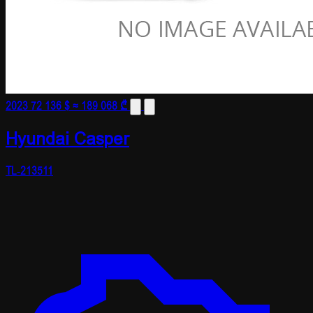
2023
72 136 $
≈ 189 068 ₾
Hyundai Casper
TL-213511