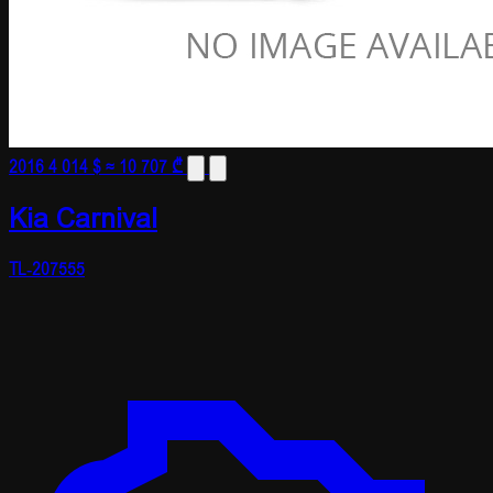
2016
4 014 $
≈ 10 707 ₾
Kia Carnival
TL-207555