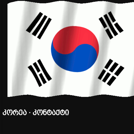
კორეა · კონტაქტი