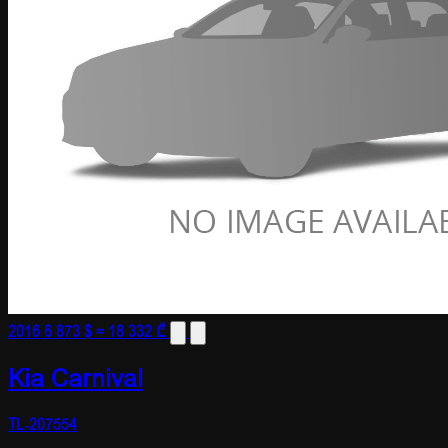
2016
6 873 $
≈ 18 332 ₾
Kia Carnival
TL-207554