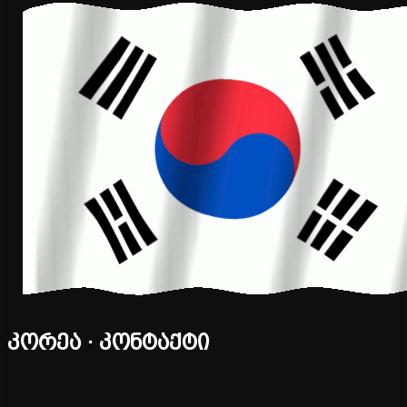
კორეა · კონტაქტი