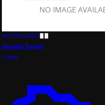
2016
8 788 $
≈ 23 033 ₾
Hyundai Tucson
TL-215993