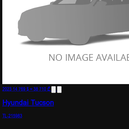
2023
14 769 $
≈ 38 710 ₾
Hyundai Tucson
TL-215983