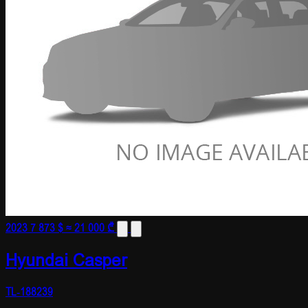
2023
7 873 $
≈ 21 000 ₾
Hyundai Casper
TL-188239