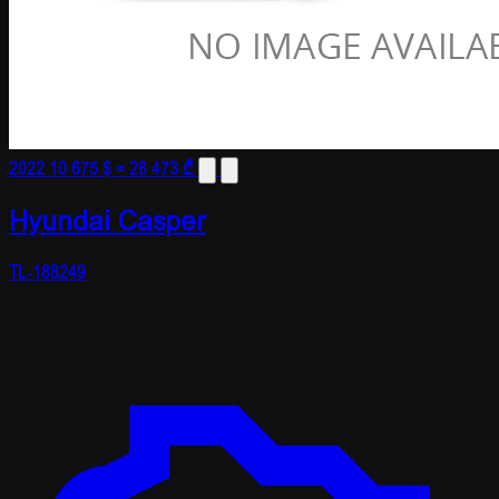
2022
10 675 $
≈ 28 473 ₾
Hyundai Casper
TL-188249