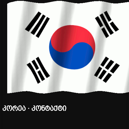
კორეა · კონტაქტი