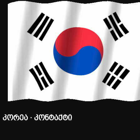
კორეა · კონტაქტი