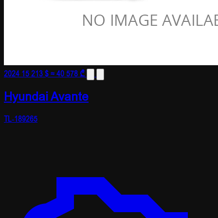
2024
15 213 $
≈ 40 578 ₾
Hyundai Avante
TL-189265