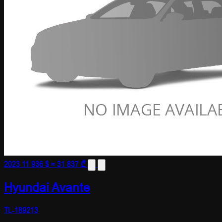
2023
11 936 $
≈ 31 837 ₾
Hyundai Avante
TL-189213