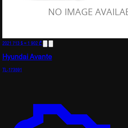
2021
713 $
≈ 1 902 ₾
Hyundai Avante
TL-173591