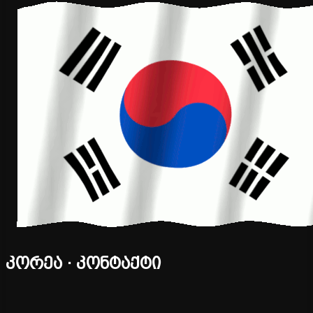
კორეა · კონტაქტი