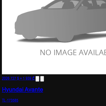
2026
727 $
≈ 1 939 ₾
Hyundai Avante
TL-173585