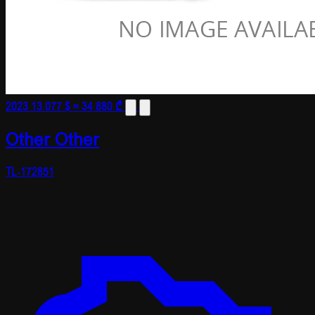
2023
13 077 $
≈ 34 880 ₾
Other Other
TL-172851