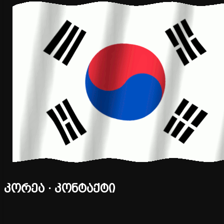
კორეა · კონტაქტი