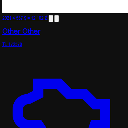
2021
4 537 $
≈ 12 102 ₾
Other Other
TL-172570