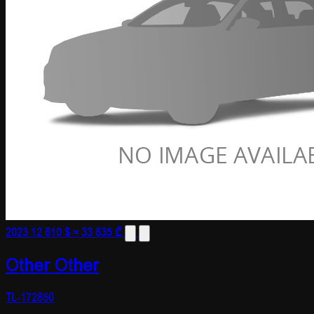
2023
12 610 $
≈ 33 635 ₾
Other Other
TL-172850