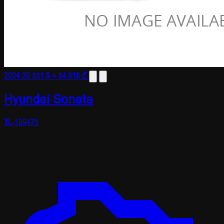
2024
20 551 $
≈ 54 816 ₾
Hyundai Sonata
TL-199471