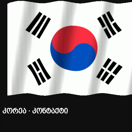
კორეა · კონტაქტი