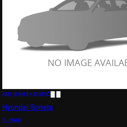
2024
18 949 $
≈ 50 543 ₾
Hyundai Sonata
TL-199447