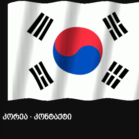
კორეა · კონტაქტი