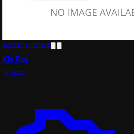
2022
5 871 $
≈ 15 660 ₾
Kia Ray
TL-198222