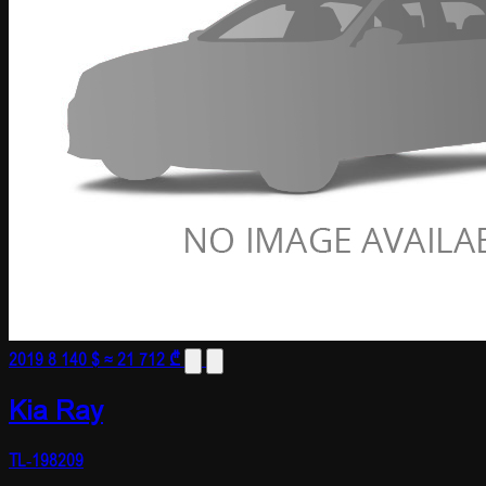
2019
8 140 $
≈ 21 712 ₾
Kia Ray
TL-198209