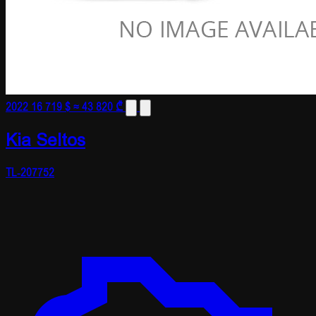
2022
16 719 $
≈ 43 820 ₾
Kia Seltos
TL-207752