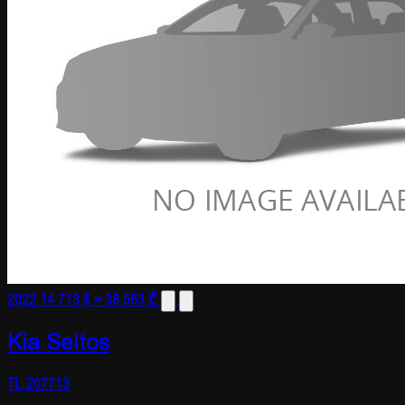
2022
14 713 $
≈ 38 563 ₾
Kia Seltos
TL-207713