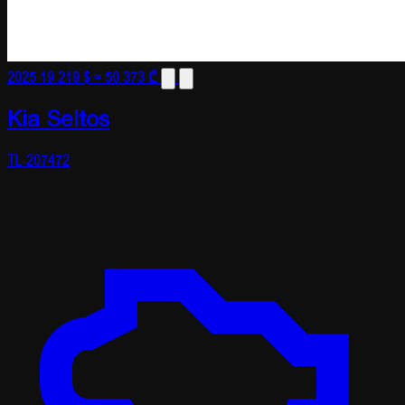
2025
19 219 $
≈ 50 373 ₾
Kia Seltos
TL-207472