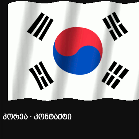
კორეა · კონტაქტი