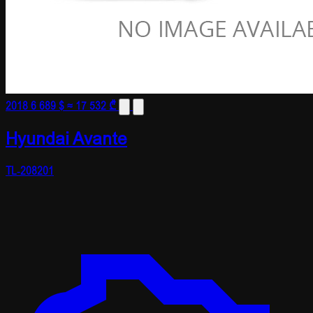
2018
6 689 $
≈ 17 532 ₾
Hyundai Avante
TL-208201