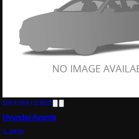
2016
4 755 $
≈ 12 463 ₾
Hyundai Avante
TL-208166