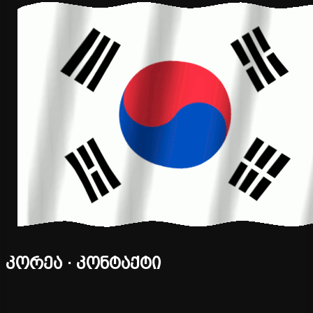
კორეა · კონტაქტი