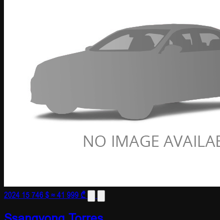
2024
15 746 $
≈ 41 999 ₾
Ssangyong Torres