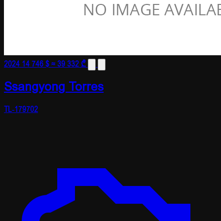
2024
14 746 $
≈ 39 332 ₾
Ssangyong Torres
TL-179702