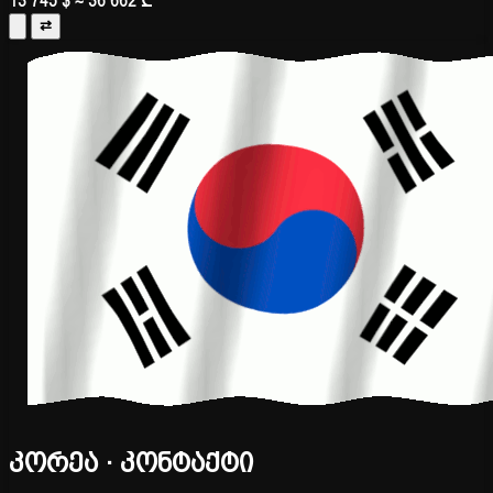
13 745 $
≈ 36 662 ₾
⇄
კორეა · კონტაქტი