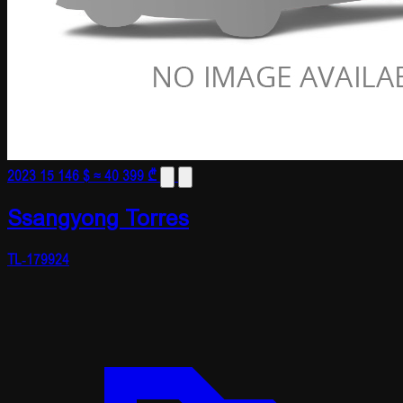
2023
15 146 $
≈ 40 399 ₾
Ssangyong Torres
TL-179924