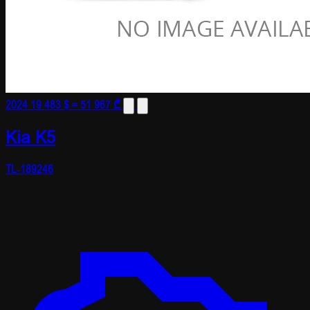
2024
19 483 $
≈ 51 967 ₾
Kia K5
TL-189246