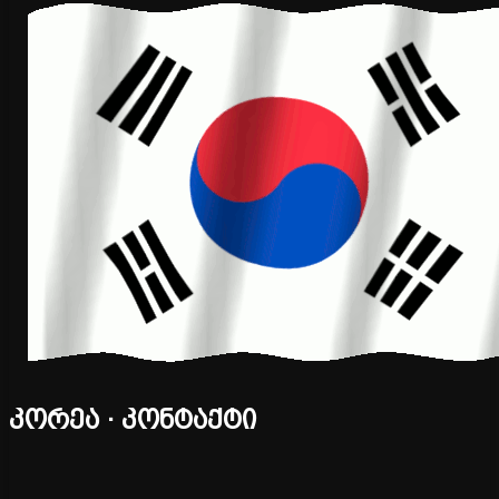
კორეა · კონტაქტი