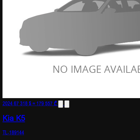
2024
67 318 $
≈ 179 557 ₾
Kia K5
TL-189144