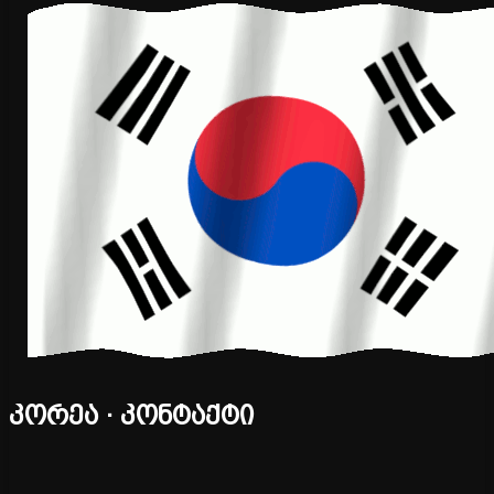
კორეა · კონტაქტი