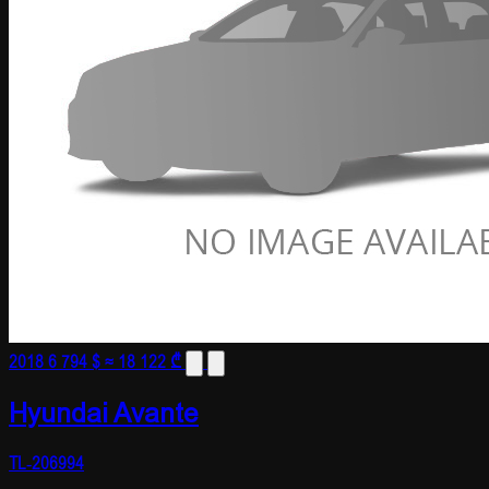
2018
6 794 $
≈ 18 122 ₾
Hyundai Avante
TL-206994