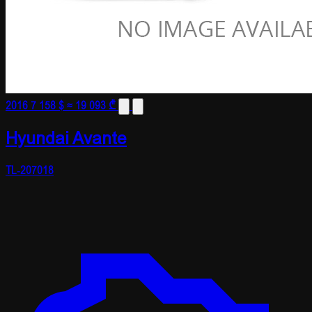
2016
7 158 $
≈ 19 093 ₾
Hyundai Avante
TL-207018