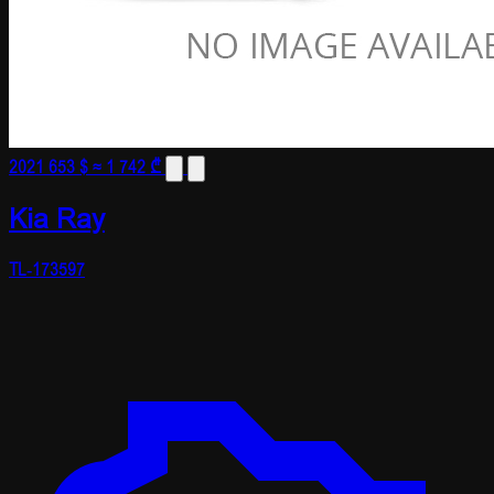
2021
653 $
≈ 1 742 ₾
Kia Ray
TL-173597