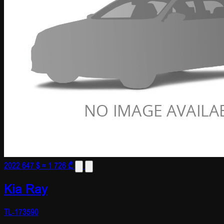
2022
647 $
≈ 1 726 ₾
Kia Ray
TL-173590