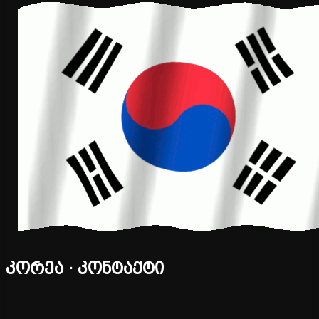
კორეა · კონტაქტი