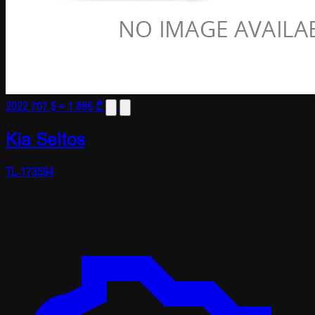
2022
707 $
≈ 1 886 ₾
Kia Seltos
TL-173594