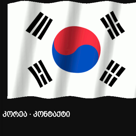
კორეა · კონტაქტი