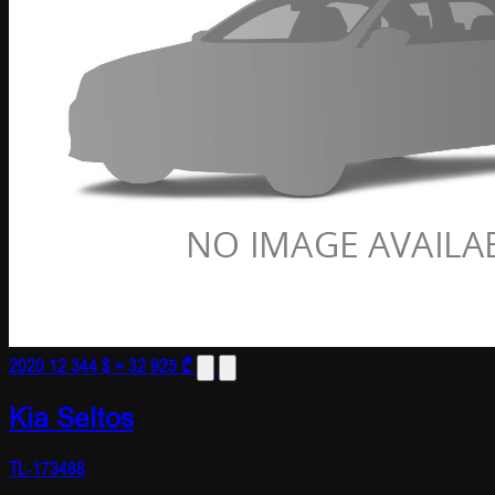
2020
12 344 $
≈ 32 925 ₾
Kia Seltos
TL-173488