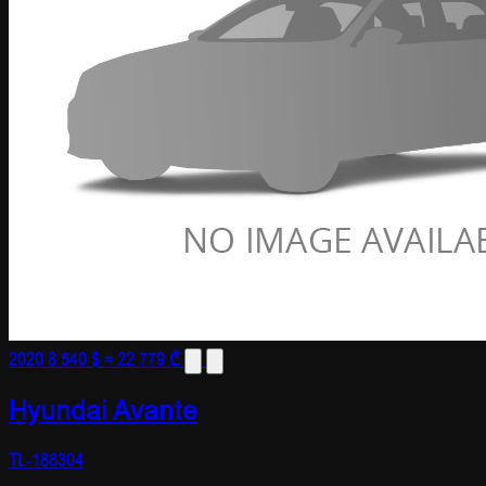
2020
8 540 $
≈ 22 779 ₾
Hyundai Avante
TL-188304