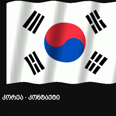
კორეა · კონტაქტი