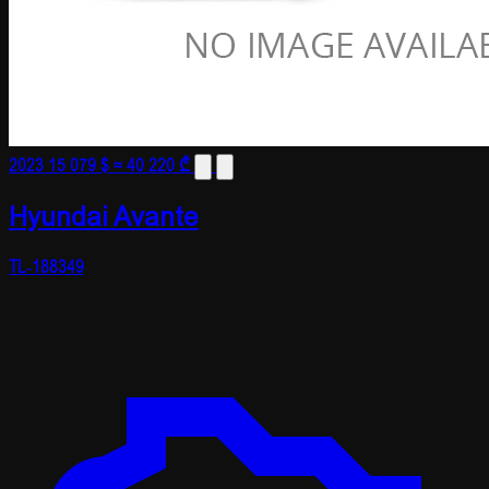
2023
15 079 $
≈ 40 220 ₾
Hyundai Avante
TL-188349