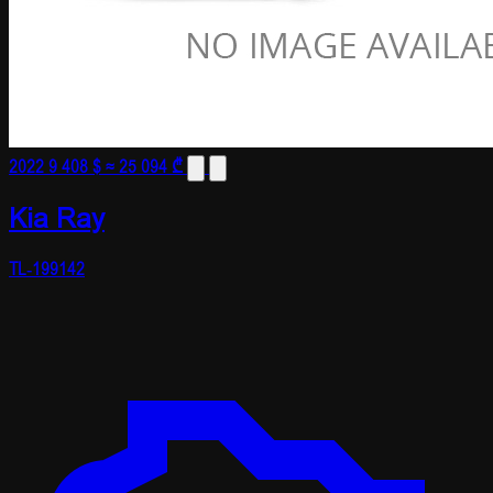
2022
9 408 $
≈ 25 094 ₾
Kia Ray
TL-199142