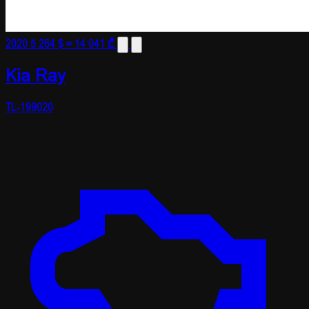
2020
5 264 $
≈ 14 041 ₾
Kia Ray
TL-199020