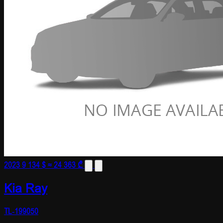
2023
9 134 $
≈ 24 363 ₾
Kia Ray
TL-199050