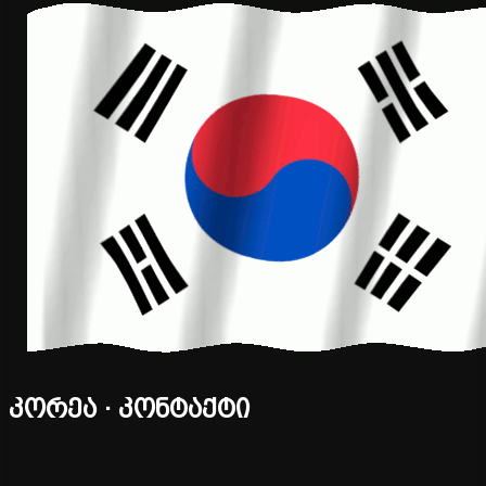
კორეა · კონტაქტი