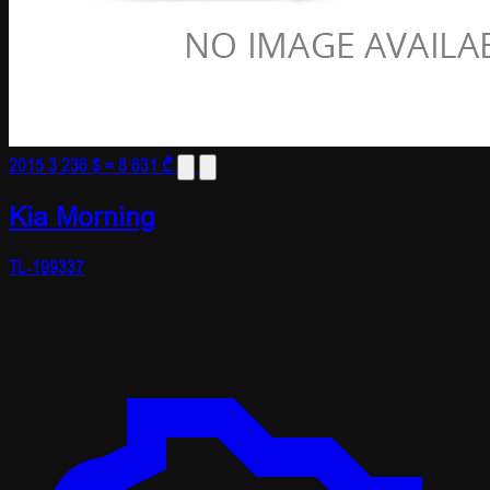
2015
3 236 $
≈ 8 631 ₾
Kia Morning
TL-199337