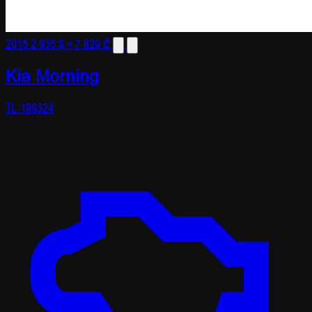
2015
2 935 $
≈ 7 829 ₾
Kia Morning
TL-199324