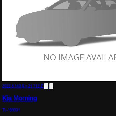
2022
8 140 $
≈ 21 712 ₾
Kia Morning
TL-199331