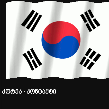
კორეა · კონტაქტი