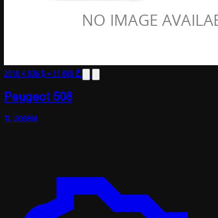
2016
4 536 $
≈ 11 889 ₾
Peugeot 508
TL-206898