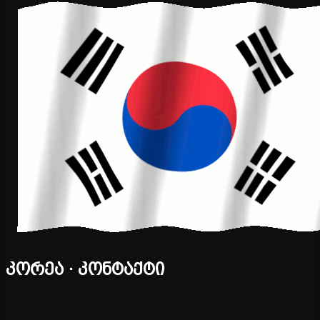
კორეა · კონტაქტი