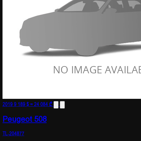
2019
9 189 $
≈ 24 084 ₾
Peugeot 508
TL-204877