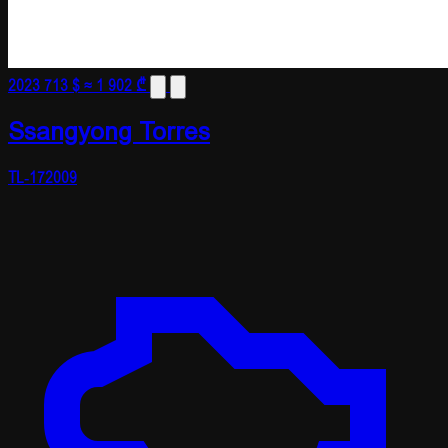
2023
713 $
≈ 1 902 ₾
Ssangyong Torres
TL-172009