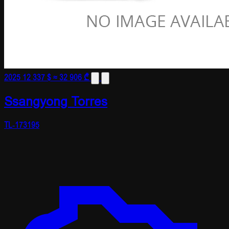
2025
12 337 $
≈ 32 906 ₾
Ssangyong Torres
TL-173195