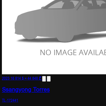
2023
16 814 $
≈ 44 848 ₾
Ssangyong Torres
TL-172441