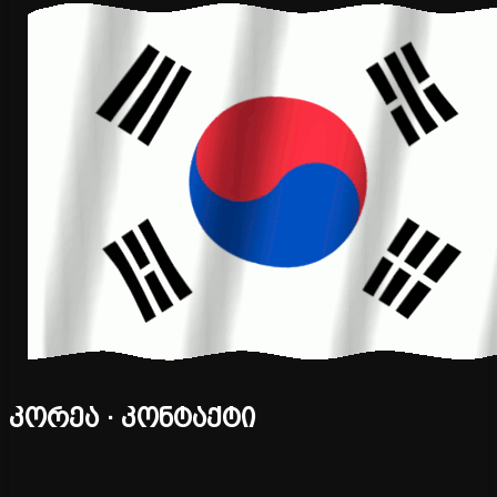
კორეა · კონტაქტი