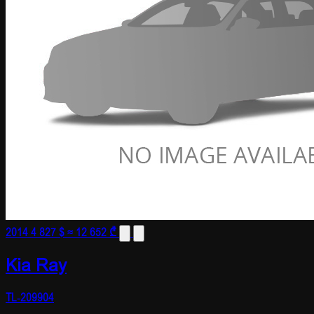
2014
4 827 $
≈ 12 652 ₾
Kia Ray
TL-209904