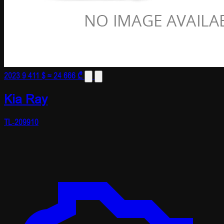
2023
9 411 $
≈ 24 666 ₾
Kia Ray
TL-209910