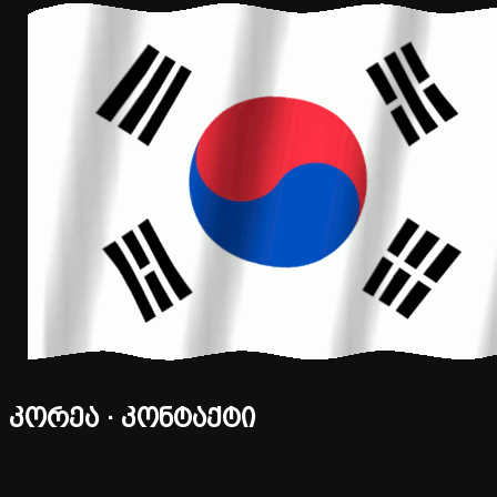
კორეა · კონტაქტი