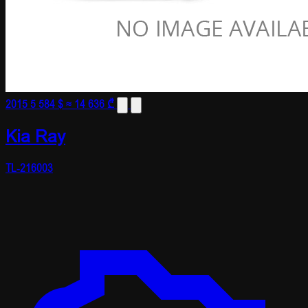
2015
5 584 $
≈ 14 636 ₾
Kia Ray
TL-216003