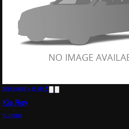
2021
6 082 $
≈ 15 941 ₾
Kia Ray
TL-215985