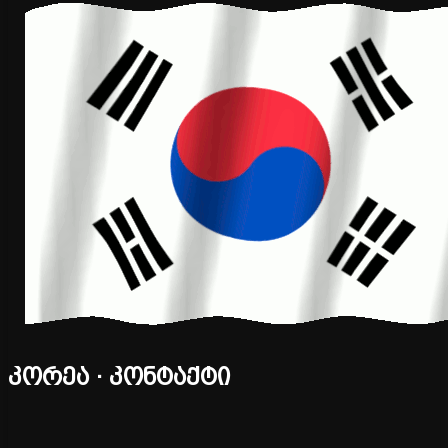
კორეა · კონტაქტი