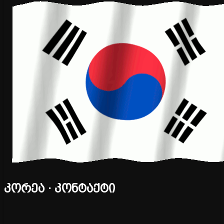
კორეა · კონტაქტი