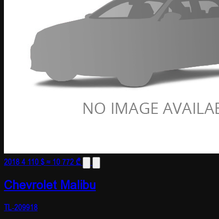
2018
4 110 $
≈ 10 772 ₾
Chevrolet Malibu
TL-209918