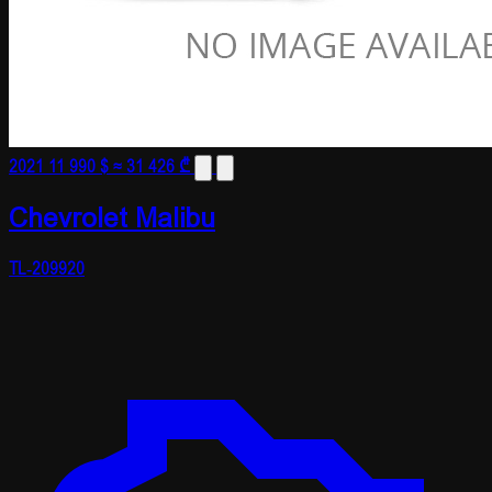
2021
11 990 $
≈ 31 426 ₾
Chevrolet Malibu
TL-209920