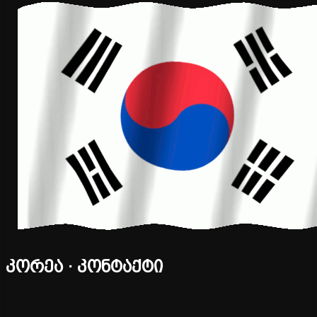
კორეა · კონტაქტი