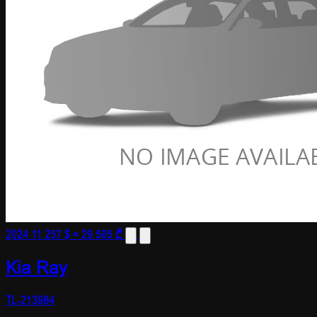
2024
11 257 $
≈ 29 505 ₾
Kia Ray
TL-213984