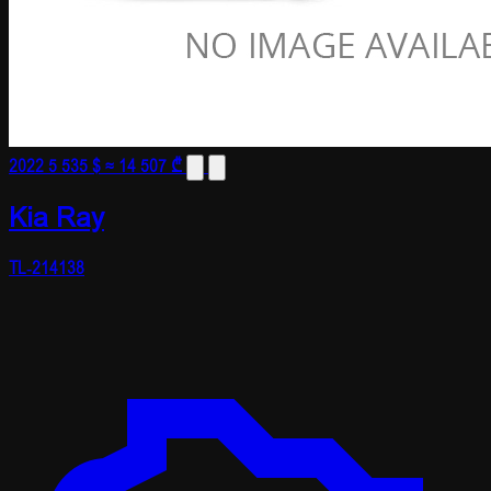
2022
5 535 $
≈ 14 507 ₾
Kia Ray
TL-214138