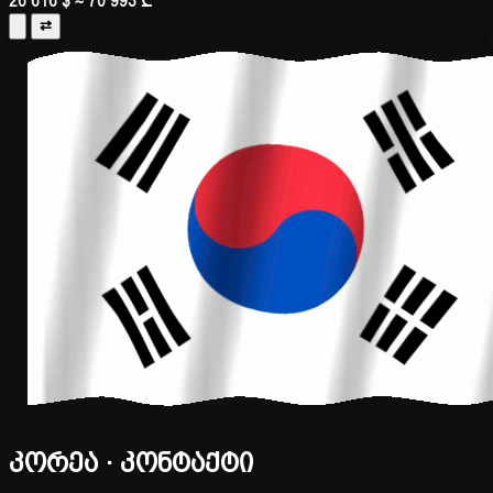
26 616 $
≈ 70 993 ₾
⇄
კორეა · კონტაქტი