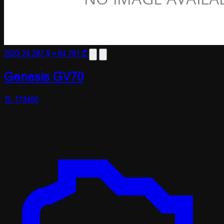
2023
24 287 $
≈ 64 781 ₾
Genesis GV70
TL-173400