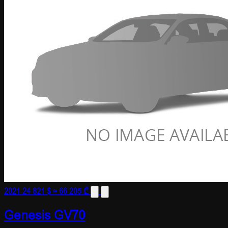
2021
24 821 $
≈ 66 205 ₾
Genesis GV70