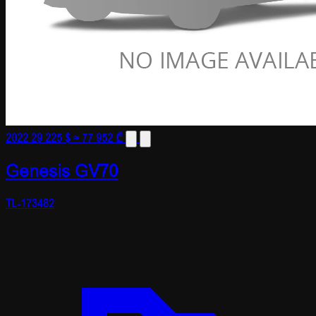
2022
29 225 $
≈ 77 952 ₾
Genesis GV70
TL-173482