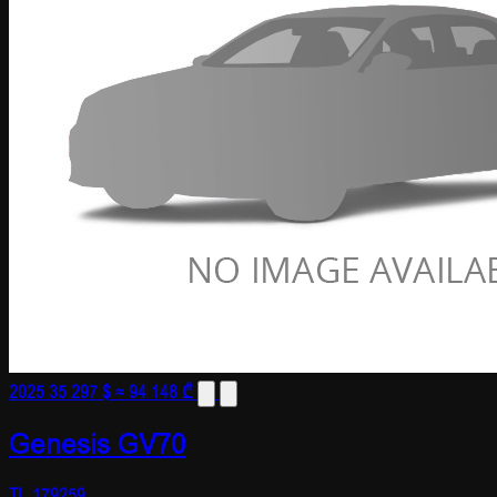
2025
35 297 $
≈ 94 148 ₾
Genesis GV70
TL-179259