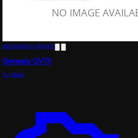
2023
29 625 $
≈ 79 019 ₾
Genesis GV70
TL-179428