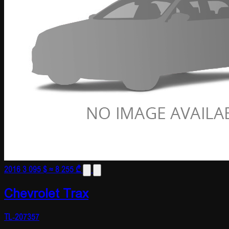
2016
3 095 $
≈ 8 255 ₾
Chevrolet Trax
TL-207357