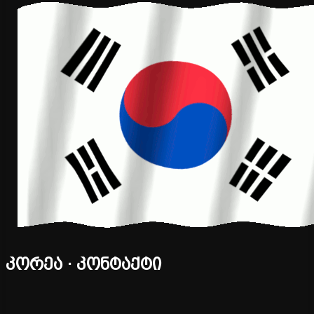
კორეა · კონტაქტი