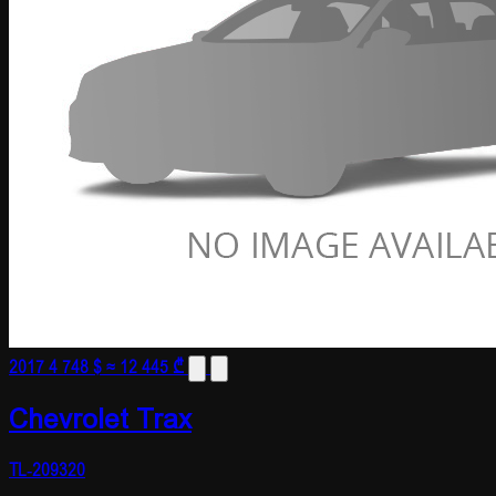
2017
4 748 $
≈ 12 445 ₾
Chevrolet Trax
TL-209320