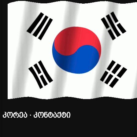
კორეა · კონტაქტი