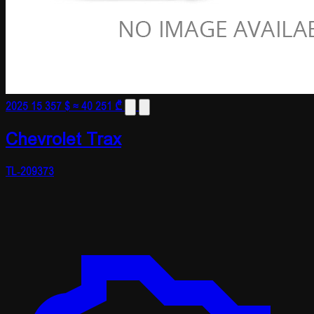
2025
15 357 $
≈ 40 251 ₾
Chevrolet Trax
TL-209373