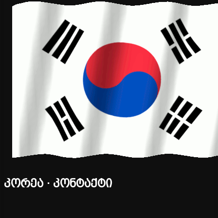
კორეა · კონტაქტი