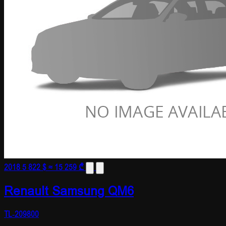
2018
5 822 $
≈ 15 259 ₾
Renault Samsung QM6
TL-209800