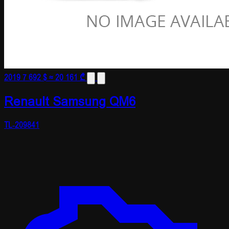
2019
7 692 $
≈ 20 161 ₾
Renault Samsung QM6
TL-209841