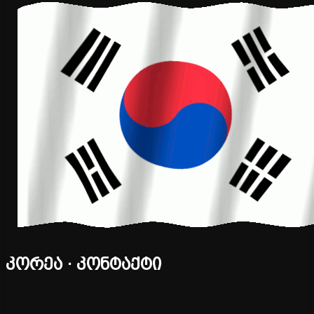
კორეა · კონტაქტი