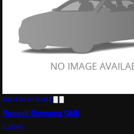
2023
15 213 $
≈ 40 578 ₾
Renault Samsung QM6
TL-207466