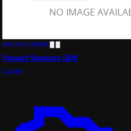
2019
7 871 $
≈ 20 994 ₾
Renault Samsung QM6
TL-207560