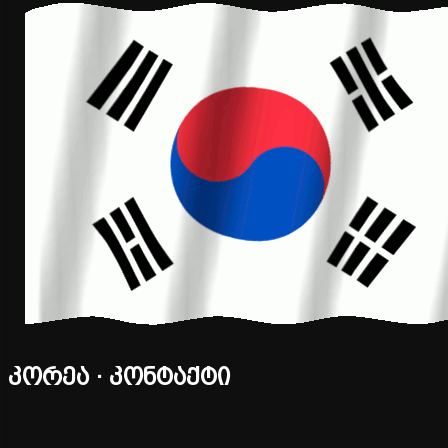
კორეა · კონტაქტი