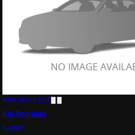
2015
4 110 $
≈ 10 772 ₾
Kia Sportage
TL-209931