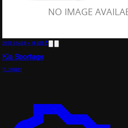
2013
5 543 $
≈ 14 528 ₾
Kia Sportage
TL-209951