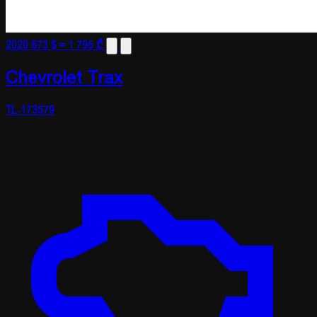
2020
673 $
≈ 1 795 ₾
Chevrolet Trax
TL-173579