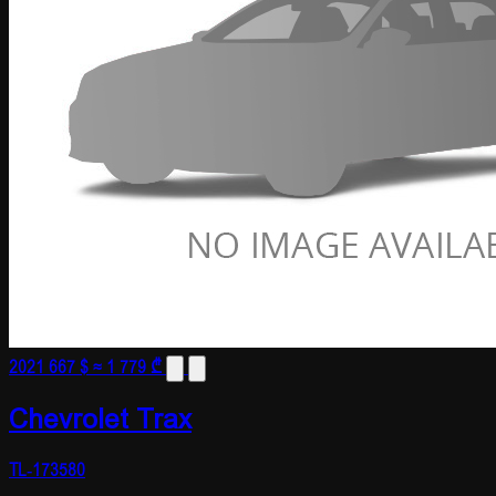
2021
667 $
≈ 1 779 ₾
Chevrolet Trax
TL-173580