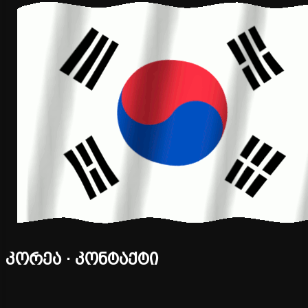
კორეა · კონტაქტი