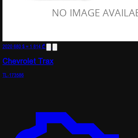
2020
680 $
≈ 1 814 ₾
Chevrolet Trax
TL-173586